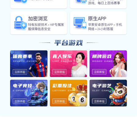
热刺若成功保级下赛季有望争夺欧冠资格机会分析
2026-06-17
马刺对SGA防守过于谨慎或将影响系列赛走向的关键时刻
2026-06-16
AC米兰向41岁老将蒂亚戈席尔瓦发出一年合同邀约
2026-06-13
德泽尔比坚定信心认为热刺具备保级所需的全部条件与能力
2026-06-13
国足热身对手风格偏软是否需调整备战策略值得深思
2026-06-13
J博士深度解析詹姆斯与科比的篮球风格差异及其对NBA的影响
2026-06-12
里德谈肩膀疼痛：软弱离开身体的必经之路与恢复之道
2026-06-11
C罗精彩推射打入生涯第969球利雅得胜利暂时领先迪拜祈祷
2026-06-09
里夫斯赛后幽默调侃东契奇称赞海斯与布朗尼展现领袖风范
2026-06-08
本赛季杰伦约翰逊与约基奇双双实现1500分600板500助的辉煌成就
2026-06-07