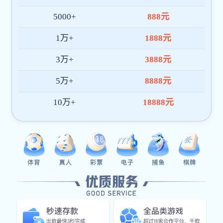
柯蒂斯琼斯若离队利物浦本土球员将面临短缺困境
2026-06-28
姆巴佩与阿韦洛亚对决引发关注弗洛伦蒂诺或将支持球员表现
2026-06-28
加维重返世界杯阵容发声誓言要将大力神杯带回家
2026-06-27
瓦拉内祝贺四个老东家均晋级欧冠展现人生赢家风范
2026-06-26
拜仁后卫莱默尔喜迎第二个孩子工作与家庭双丰收令人羡慕
2026-06-23
官方数据显示今年季后赛收视率创新高场均观众人数达530万
2026-06-22
詹姆斯重返骑士的可能性分析阿伦交易的合理性探讨
2026-06-21
英超赛季最佳球员候选分析B费赖斯拉亚竞争激烈
2026-06-20
阿森纳球迷低价欧冠决赛酒店订单被热刺球迷退房引发热议
2026-06-19
米兰重回胜轨终结连败阿莱格里展露满意笑容掌握前四主动权
2026-06-19
沙特俱乐部报价9000万欧求购拉菲尼亚巴萨球员坚定留队态度
2026-06-18