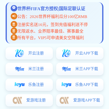
内马尔坦言34岁将迎最后世界杯生涯回顾三届赛事表现出色
2026-07-22
27年前的今天：邓肯与海军上将携手马刺夺得生涯首冠的辉煌时刻
2026-07-22
杰伦布朗感激流言激励自己质疑者助我成长为更强球员
2026-07-21
纽卡斯尔以6000万签下20岁曼赞比达协议正在确认最后细节
2026-07-20
字母哥尚未推动交易至凯尔特人绿军成其潜在去向
2026-07-17
罗德里戈康复进展喜人球员顺利完成各项阶段性目标
2026-07-17
特里强调英格兰需重点盯防厄德高与哈兰德争取战胜挪威
2026-07-14
哈兰德自信称自己是顶级射手之一但承认凯恩和姆巴佩表现更佳
2026-07-14
专注当下每一刻托哈分享维持高水平发挥的坚守原则
2026-07-13
斯基拉透露迪巴拉愿意留队罗马考虑与其降薪续约一年
2026-07-12
FIBA3x3资格赛在潍坊拉开帷幕六支顶尖球队争夺入场券
2026-07-11